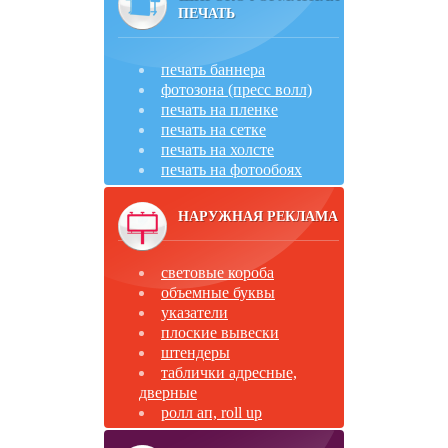
ПЕЧАТЬ
печать баннера
фотозона (пресс волл)
печать на пленке
печать на сетке
печать на холсте
печать на фотообоях
НАРУЖНАЯ РЕКЛАМА
световые короба
объемные буквы
указатели
плоские вывески
штендеры
таблички адресные,
дверные
ролл ап, roll up