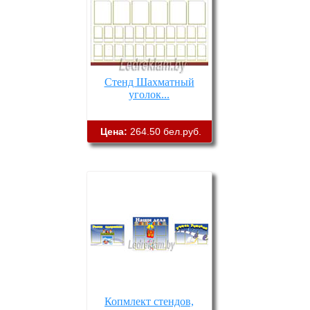
Стенд Шахматный
уголок...
Цена:
264.50 бел.руб.
Копмлект стендов,