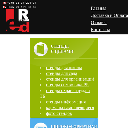
+375 33 34-204-34
+375 29 101-33-59
Главная
Доставка и Оплата
Отзывы
Контакты
СТЕНДЫ
С ЦЕНАМИ
стенды для школы
стенды для сада
стенды для организаций
стенды символика РБ
стенды охрана труда и
ТБ
стенды информация
карманы самоклеящиеся
фото стендов
ШИРОКОФОРМАТНАЯ