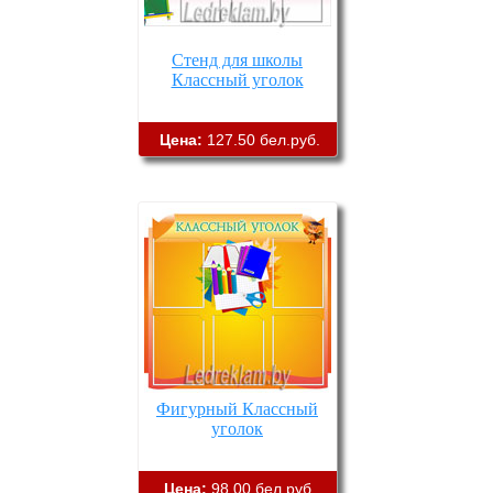
Стенд для школы
Классный уголок
Цена:
127.50 бел.руб.
Фигурный Классный
уголок
Цена:
98.00 бел.руб.