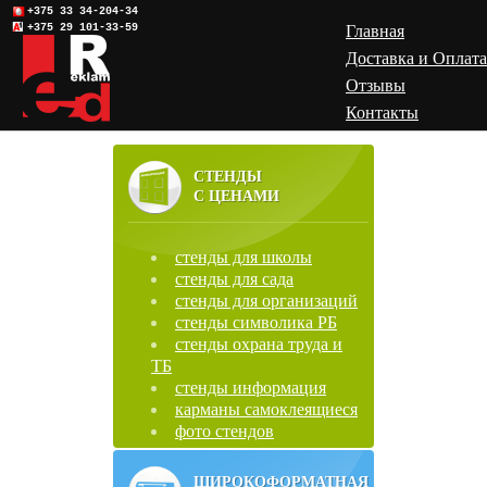
+375 33 34-204-34
+375 29 101-33-59
Главная
Доставка и Оплата
Отзывы
Контакты
СТЕНДЫ
С ЦЕНАМИ
стенды для школы
стенды для сада
стенды для организаций
стенды символика РБ
стенды охрана труда и
ТБ
стенды информация
карманы самоклеящиеся
фото стендов
ШИРОКОФОРМАТНАЯ