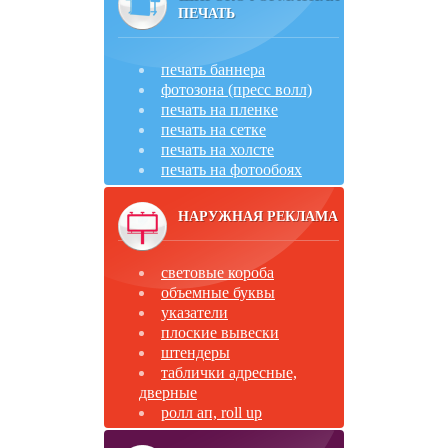
ПЕЧАТЬ
печать баннера
фотозона (пресс волл)
печать на пленке
печать на сетке
печать на холсте
печать на фотообоях
НАРУЖНАЯ РЕКЛАМА
световые короба
объемные буквы
указатели
плоские вывески
штендеры
таблички адресные,
дверные
ролл ап, roll up