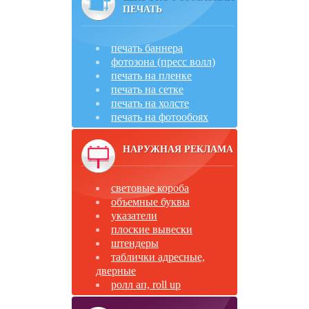
ПЕЧАТЬ
печать баннера
фотозона (пресс волл)
печать на пленке
печать на сетке
печать на холсте
печать на фотообоях
НАРУЖНАЯ РЕКЛАМА
световые короба
объемные буквы
указатели
плоские вывески
штендеры
таблички адресные,
дверные
ролл ап, roll up