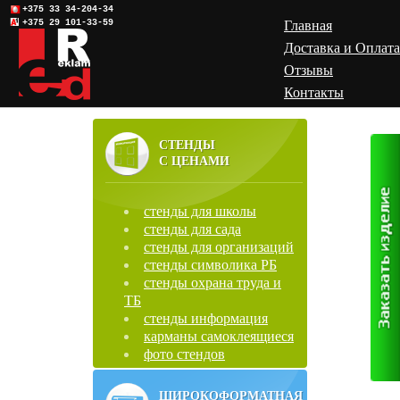
+375 33 34-204-34
+375 29 101-33-59
Главная
Доставка и Оплата
Отзывы
Контакты
СТЕНДЫ
С ЦЕНАМИ
стенды для школы
стенды для сада
стенды для организаций
стенды символика РБ
стенды охрана труда и
ТБ
стенды информация
карманы самоклеящиеся
фото стендов
ШИРОКОФОРМАТНАЯ