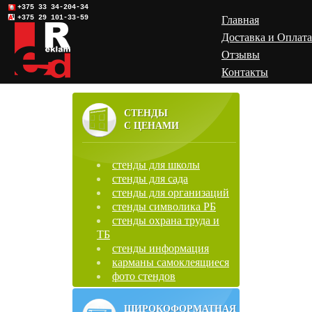
+375 33 34-204-34
+375 29 101-33-59
Главная
Доставка и Оплата
Отзывы
Контакты
СТЕНДЫ
С ЦЕНАМИ
стенды для школы
стенды для сада
стенды для организаций
стенды символика РБ
стенды охрана труда и
ТБ
стенды информация
карманы самоклеящиеся
фото стендов
ШИРОКОФОРМАТНАЯ