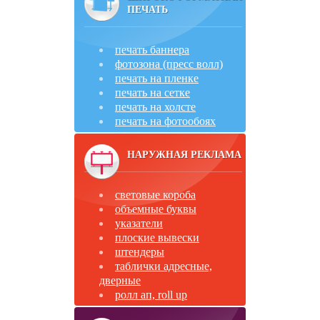
ПЕЧАТЬ
печать баннера
фотозона (пресс волл)
печать на пленке
печать на сетке
печать на холсте
печать на фотообоях
НАРУЖНАЯ РЕКЛАМА
световые короба
объемные буквы
указатели
плоские вывески
штендеры
таблички адресные,
дверные
ролл ап, roll up