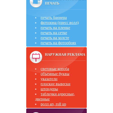
ПЕЧАТЬ
печать баннера
фотозона (пресс волл)
печать на пленке
печать на сетке
печать на холсте
печать на фотообоях
НАРУЖНАЯ РЕКЛАМА
световые короба
объемные буквы
указатели
плоские вывески
штендеры
таблички адресные,
дверные
ролл ап, roll up