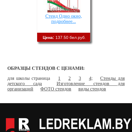
Стенд Одно окно,
подробнее...
Цена:
137.50 бел.руб.
ОБРАЗЦЫ СТЕНДОВ С ЦЕНАМИ:
для школы страница
1
2
3
4;
Стенды для
детского сада
Изготовление стендов для
организаций
ФОТО стендов
виды стендов