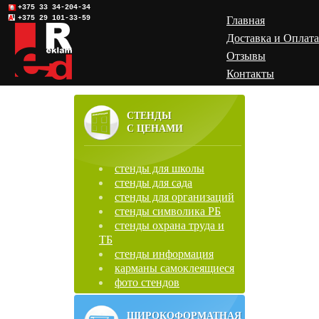
+375 33 34-204-34
+375 29 101-33-59
Главная
Доставка и Оплата
Отзывы
Контакты
СТЕНДЫ
С ЦЕНАМИ
стенды для школы
стенды для сада
стенды для организаций
стенды символика РБ
стенды охрана труда и
ТБ
стенды информация
карманы самоклеящиеся
фото стендов
ШИРОКОФОРМАТНАЯ