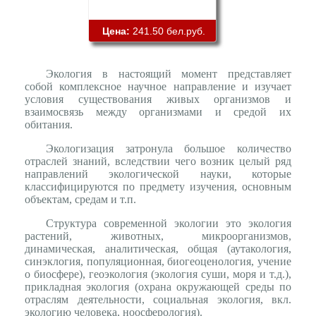
Цена:
241.50 бел.руб.
Экология в настоящий момент представляет
собой комплексное научное направление и изучает
условия существования живых организмов и
взаимосвязь между организмами и средой их
обитания.
Экологизация затронула большое количество
отраслей знаний, вследствии чего возник целый ряд
направлений экологической науки, которые
классифицируются по предмету изучения, основным
объектам, средам и т.п.
Структура современной экологии это экология
растений, животных, микроорганизмов,
динамическая, аналитическая, общая (аутакология,
синэклогия, популяционная, биогеоценология, учение
о биосфере), геоэкология (экология суши, моря и т.д.),
прикладная экология (охрана окружающей среды по
отраслям деятельности, социальная экология, вкл.
экологию человека, ноосферология).