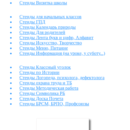
Стенды Визитка школы
Стенды для начальных классов
Стенды ГПД
Стенды Календарь природы
Стенды Для родителей
Стенды Лента букв и цифр, Алфавит
Стенды Искусство, Творчество
Стенды Меню, Питание
Стенды Информация (на уроке, у суботу...)
Стенды Классный уголок
Стенды по Истории
Стенды Логопеда, психолога, дефектолога
Стенды охрана труда и ТБ
Стенды Методическая работа
Стенды Символика РБ
Стенды Доска Почета
Стенды БРСМ, БРПО, Профсоюзы