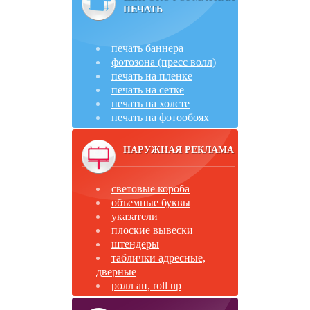
ПЕЧАТЬ
печать баннера
фотозона (пресс волл)
печать на пленке
печать на сетке
печать на холсте
печать на фотообоях
НАРУЖНАЯ РЕКЛАМА
световые короба
объемные буквы
указатели
плоские вывески
штендеры
таблички адресные,
дверные
ролл ап, roll up