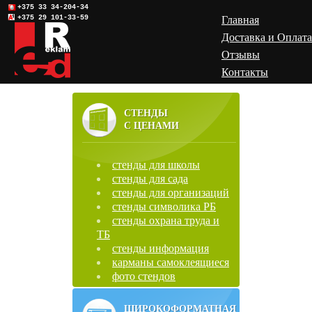
+375 33 34-204-34
+375 29 101-33-59
Главная
Доставка и Оплата
Отзывы
Контакты
СТЕНДЫ
С ЦЕНАМИ
стенды для школы
стенды для сада
стенды для организаций
стенды символика РБ
стенды охрана труда и
ТБ
стенды информация
карманы самоклеящиеся
фото стендов
ШИРОКОФОРМАТНАЯ