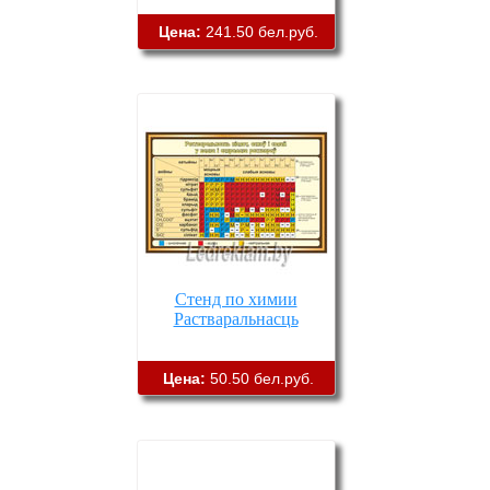
Цена:
241.50 бел.руб.
Стенд по химии
Растваральнасць
Цена:
50.50 бел.руб.