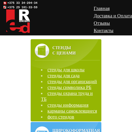
+375 33 34-204-34
+375 29 101-33-59
Главная
Доставка и Оплата
Отзывы
Контакты
СТЕНДЫ
С ЦЕНАМИ
стенды для школы
стенды для сада
стенды для организаций
стенды символика РБ
стенды охрана труда и
ТБ
стенды информация
карманы самоклеящиеся
фото стендов
ШИРОКОФОРМАТНАЯ