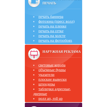
ПЕЧАТЬ
печать баннера
фотозона (пресс волл)
печать на пленке
печать на сетке
печать на холсте
печать на фотообоях
НАРУЖНАЯ РЕКЛАМА
световые короба
объемные буквы
указатели
плоские вывески
штендеры
таблички адресные,
дверные
ролл ап, roll up