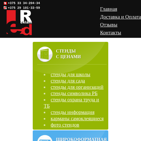
+375 33 34-204-34
+375 29 101-33-59
Главная
Доставка и Оплата
Отзывы
Контакты
СТЕНДЫ
С ЦЕНАМИ
стенды для школы
стенды для сада
стенды для организаций
стенды символика РБ
стенды охрана труда и
ТБ
стенды информация
карманы самоклеящиеся
фото стендов
ШИРОКОФОРМАТНАЯ