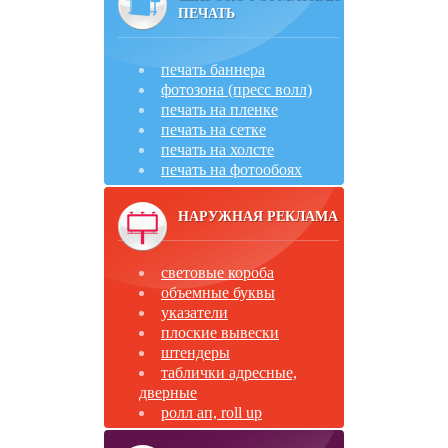
ПЕЧАТЬ
печать баннера
фотозона (пресс волл)
печать на пленке
печать на сетке
печать на холсте
печать на фотообоях
НАРУЖНАЯ РЕКЛАМА
световые короба
объемные буквы
указатели
плоские вывески
штендеры
таблички адресные,
дверные
ролл ап, roll up