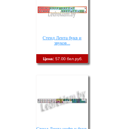
Стенд Лента букв и
звуков...
Цена:
57.00 бел.руб.
Стенд Лента цифр и букв,