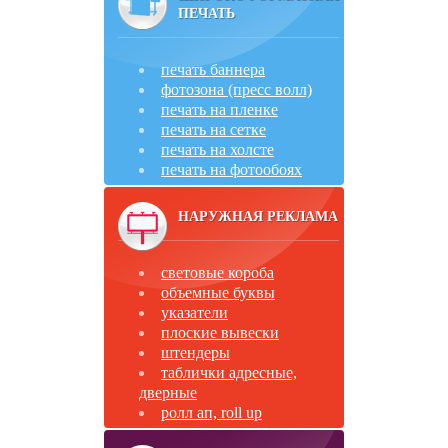
ПЕЧАТЬ
печать баннера
фотозона (пресс волл)
печать на пленке
печать на сетке
печать на холсте
печать на фотообоях
НАРУЖНАЯ РЕКЛАМА
световые короба
объемные буквы
указатели
плоские вывески
штендеры
таблички адресные,
дверные
ролл ап, roll up