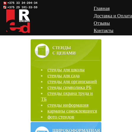
+375 33 34-204-34
+375 29 101-33-59
Главная
Доставка и Оплата
Отзывы
Контакты
СТЕНДЫ
С ЦЕНАМИ
стенды для школы
стенды для сада
стенды для организаций
стенды символика РБ
стенды охрана труда и
ТБ
стенды информация
карманы самоклеящиеся
фото стендов
ШИРОКОФОРМАТНАЯ