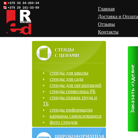
+375 33 34-204-34
+375 29 101-33-59
Главная
Доставка и Оплата
Отзывы
Контакты
СТЕНДЫ
С ЦЕНАМИ
стенды для школы
стенды для сада
стенды для организаций
стенды символика РБ
стенды охрана труда и
ТБ
стенды информация
карманы самоклеящиеся
фото стендов
ШИРОКОФОРМАТНАЯ