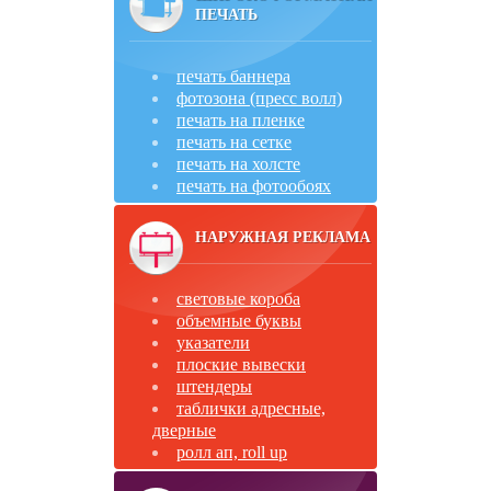
ПЕЧАТЬ
печать баннера
фотозона (пресс волл)
печать на пленке
печать на сетке
печать на холсте
печать на фотообоях
НАРУЖНАЯ РЕКЛАМА
световые короба
объемные буквы
указатели
плоские вывески
штендеры
таблички адресные,
дверные
ролл ап, roll up